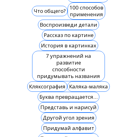
100 способов
Что общего?
применения
Воспроизведи детали
Рассказ по картине
История в картинках
7 упражнений на
развитие
способности
придумывать названия
Кляксография
Каляка-маляка
Буква превращается…
Представь и нарисуй
Другой угол зрения
Придумай алфавит