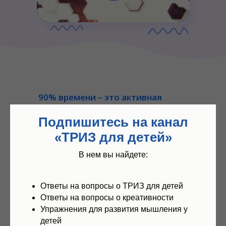
90% времени – это активная
работа самих ребят.
Подпишитесь на канал
Основной инструмент – Открытые
задачи. Они созданы на базе
«ТРИЗ для детей»
сюжетов из реальной жизни и
В нем вы найдете:
историй развития успешных
компаний. На занятиях много игр,
упражнений, творческих заданий
Ответы на вопросы о ТРИЗ для детей
и размышлений на заданную тему.
Ответы на вопросы о креативности
Вот примеры.
Упражнения для развития мышления у
детей